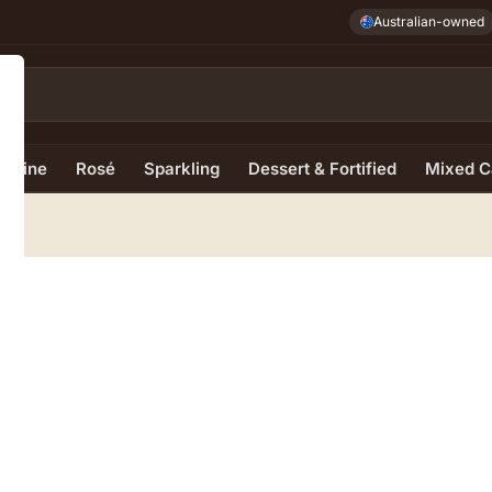
Australian-owned
e Wine
Rosé
Sparkling
Dessert & Fortified
Mixed C