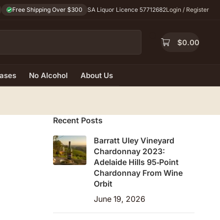
Free Shipping Over $300
SA Liquor Licence 57712682
Login / Register
$
0.00
ases
No Alcohol
About Us
Recent Posts
Barratt Uley Vineyard
Chardonnay 2023:
Adelaide Hills 95‑Point
Chardonnay From Wine
Orbit
June 19, 2026