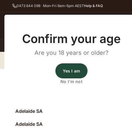
0473 644 098 · Mon–Fri 9am–5pm AEST
Help & FAQ
Back
Confirm your age
All Wines
Red Wine
Whit
Are you 18 years or older?
Site Map South Australia
Home
Site Map South Australia
Yes I am
Aberfoyle-Park SA
No I'm not
Adelaide SA
Adelaide SA
Adelaide SA
Adelaide SA